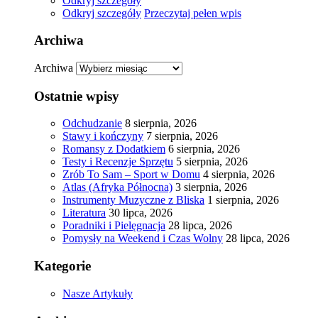
Odkryj szczegóły
Odkryj szczegóły
Przeczytaj pełen wpis
Archiwa
Archiwa
Ostatnie wpisy
Odchudzanie
8 sierpnia, 2026
Stawy i kończyny
7 sierpnia, 2026
Romansy z Dodatkiem
6 sierpnia, 2026
Testy i Recenzje Sprzętu
5 sierpnia, 2026
Zrób To Sam – Sport w Domu
4 sierpnia, 2026
Atlas (Afryka Północna)
3 sierpnia, 2026
Instrumenty Muzyczne z Bliska
1 sierpnia, 2026
Literatura
30 lipca, 2026
Poradniki i Pielęgnacja
28 lipca, 2026
Pomysły na Weekend i Czas Wolny
28 lipca, 2026
Kategorie
Nasze Artykuły