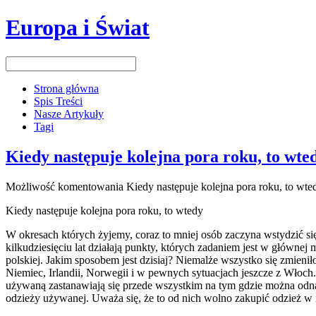
Europa i Świat
Strona główna
Spis Treści
Nasze Artykuły
Tagi
Kiedy następuje kolejna pora roku, to wte
Możliwość komentowania
Kiedy następuje kolejna pora roku, to wte
Kiedy następuje kolejna pora roku, to wtedy
W okresach których żyjemy, coraz to mniej osób zaczyna wstydzić si
kilkudziesięciu lat działają punkty, których zadaniem jest w główne
polskiej. Jakim sposobem jest dzisiaj? Niemalże wszystko się zmienił
Niemiec, Irlandii, Norwegii i w pewnych sytuacjach jeszcze z Włoc
używaną zastanawiają się przede wszystkim na tym gdzie można odnal
odzieży używanej. Uważa się, że to od nich wolno zakupić odzież w n