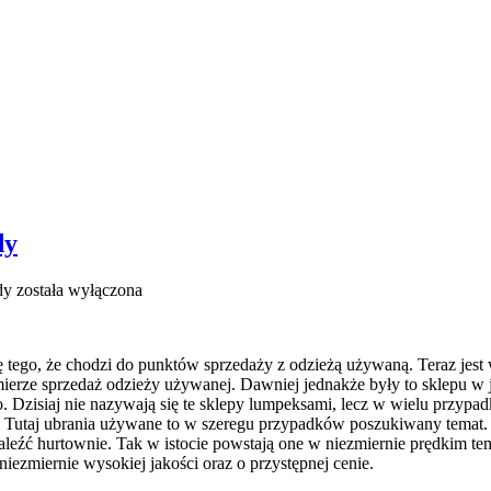
dy
dy
została wyłączona
ę tego, że chodzi do punktów sprzedaży z odzieżą używaną. Teraz jest
j mierze sprzedaż odzieży używanej. Dawniej jednakże były to sklepu 
o. Dzisiaj nie nazywają się te sklepy lumpeksami, lecz w wielu przypa
h. Tutaj ubrania używane to w szeregu przypadków poszukiwany temat. 
eźć hurtownie. Tak w istocie powstają one w niezmiernie prędkim temp
iezmiernie wysokiej jakości oraz o przystępnej cenie.