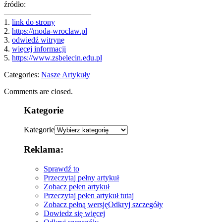
źródło:
———————————
1.
link do strony
2.
https://moda-wroclaw.pl
3.
odwiedź witrynę
4.
więcej informacji
5.
https://www.zsbelecin.edu.pl
Categories:
Nasze Artykuły
Comments are closed.
Kategorie
Kategorie
Reklama:
Sprawdź to
Przeczytaj pełny artykuł
Zobacz pełen artykuł
Przeczytaj pełen artykuł tutaj
Zobacz pełną wersję
Odkryj szczegóły
Dowiedz się więcej