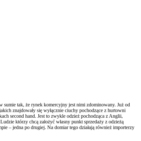
 w sumie tak, że rynek komercyjny jest nimi zdominowany. Już od
w jakich znajdowały się wyłącznie ciuchy pochodzące z hurtowni
dkach second hand. Jest to zwykle odzież pochodząca z Anglii,
Ludzie którzy chcą założyć własny punkt sprzedaży z odzieżą
ie – jedna po drugiej. Na domiar tego działają również importerzy