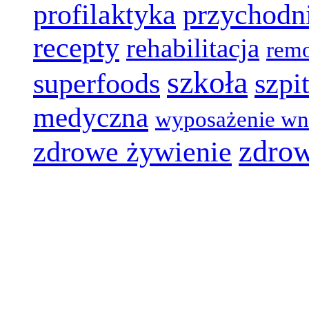
profilaktyka
przychodn
recepty
rehabilitacja
rem
szkoła
superfoods
szpi
medyczna
wyposażenie wn
zdro
zdrowe żywienie