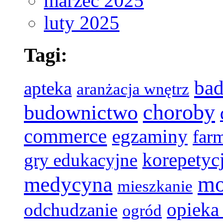
marzec 2025
luty 2025
Tagi:
bad
apteka
aranżacja wnętrz
choroby
budownictwo
commerce
egzaminy
far
korepetyc
gry edukacyjne
mo
medycyna
mieszkanie
opieka
odchudzanie
ogród